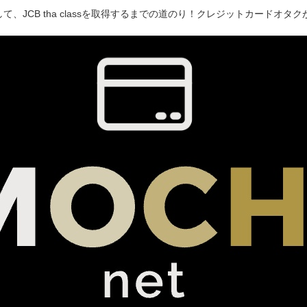
て、JCB tha classを取得するまでの道のり！クレジットカードオ