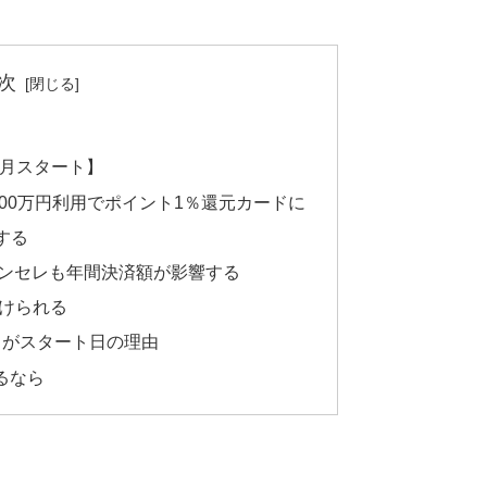
次
1月スタート】
00万円利用でポイント1％還元カードに
する
メンセレも年間決済額が影響する
けられる
6日がスタート日の理由
るなら