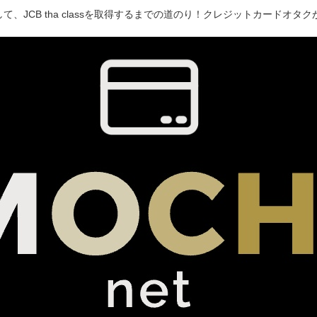
て、JCB tha classを取得するまでの道のり！クレジットカードオ