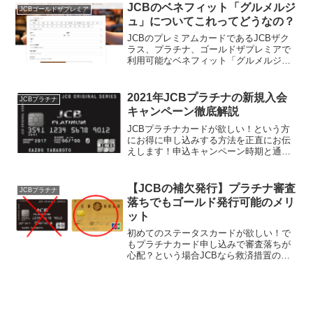
レードされた体験談です。同じように
JCBのベネフィット「グルメルジ
JCBゴールドザプレミア
JCBカードのアップグ...
ュ」についてこれってどうなの？
JCBのプレミアムカードであるJCBザク
ラス、プラチナ、ゴールドザプレミアで
利用可能なベネフィット「グルメルジュ
powerd by TABLE REQUEST」について
わかりやすくご紹介したいと思います。
ダイニング30の終了まで後少しのこの...
2021年JCBプラチナの新規入会
JCBプラチナ
キャンペーン徹底解説
JCBプラチナカードが欲しい！という方
にお得に申し込みする方法を正直にお伝
えします！申込キャンペーン時期と通常
時期の違いも交えて、現在JCBプラチナ
カード申込時の獲得できるキャッシュバ
ックやギフトカードのプレゼント額を把
【JCBの補欠発行】プラチナ審査
JCBプラチナ
握しておきましょう。...
落ちでもゴールド発行可能のメリ
ット
初めてのステータスカードが欲しい！で
もプラチナカード申し込みで審査落ちが
心配？という場合JCBなら救済措置の補
欠発行があるのでオススメです。プラチ
ナカード審査時に要件を満たしていなけ
ればゴールドカードの発行が可能であれ
ば一度の申し込みでゴー...