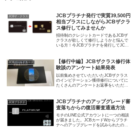
JCBプラチナ発行で実質39,500円
JCBザ・クラス
相当プラスにしながらJCBザクラ
ス修行してみませんか
招待制のクレジットカードであるJCBザ
クラスが欲しくて修行しようかと悩んで
いる方！今JCBプラチナを発行してJCB
ザクラスの修行をすると、なんと実質
+39,500円相当をゲットしながらザクラス
の修行が行えるチャンスです。2年間JCB
【修行中編】JCBザクラス修行体
JCBゴールドカード
プラチナ...
験談のアンケート結果発表
以前集めさせていただいたJCBザクラス
のインビテーション獲得修行についてに
たくさんのアンケートお返事をいただき
ました！めんどくさい記入式にもかかわ
らず、たくさんのお答え感謝いたしま
す。ということでここではJCBザクラス
JCBプラチナのアップグレード審
JCBプラチナ
修行中の方の実際の経験...
査落ちからの復活審査通過方法
モチのLINE公式アカウントに一つの相談
が届きました。JCBカードWからプラチ
ナへのアップグレードを試みられたので
すが残念ながら審査落ちされたのです
が、その後すぐにプラチナまでアップグ